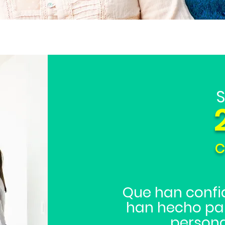
S
c
Que han confi
han hecho par
persona