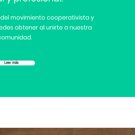
el movimiento cooperativista y
edes obtener al unirte a nuestra
comunidad.
Leer más