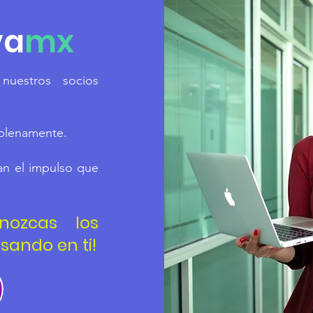
va
mx
uestros socios
 plenamente.
n el impulso que
nozcas los
ando en ti!