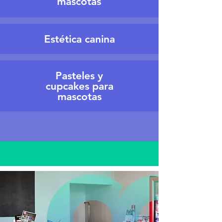
mascotas
Estética canina
Pasteles y
cupcakes para
mascotas