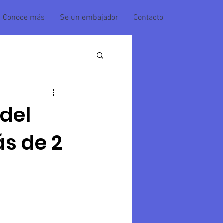
Conoce más
Se un embajador
Contacto
del
s de 2