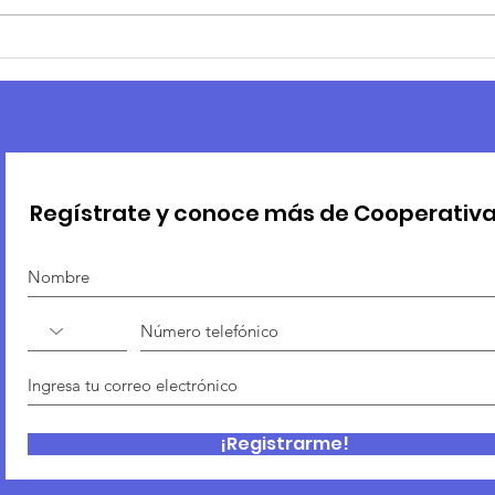
Covid disparará el
Sta
empleo informal en el
coo
país
pro
Regístrate y conoce más de Cooperativ
¡Registrarme!