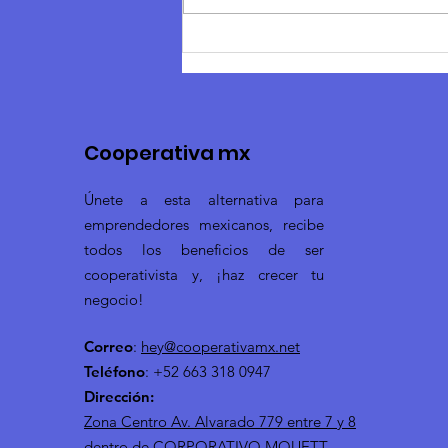
Los 10 mandamientos de
la imagen personal
Cooperativa mx
Únete a esta alternativa para
emprendedores mexicanos, recibe
todos los beneficios de ser
cooperativista y, ¡haz crecer tu
negocio!
Correo
:
hey@cooperativamx.net
Teléfono
: +52 663 318 0947
Dirección:
Zona Centro Av. Alvarado 779 entre 7 y 8
dentro de CORPORATIVO MOUETT -