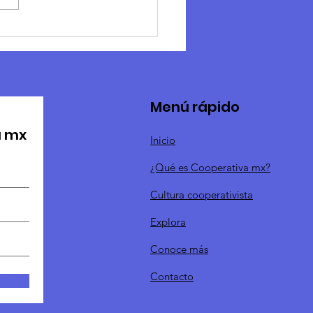
rbucks apoya
perativa de
ductoras de café
Menú rápido
a mx
Inicio
¿Qué es Cooperativa mx?
Cultura cooperativista
Explora
Conoce más
Contacto