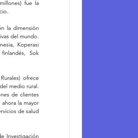
llones) fue la 
cio.
n la dimensión 
ivas del mundo. 
esia, Koperasi 
inlandés, Sok 
urales) ofrece 
del medio rural. 
es de clientes 
 ahora la mayor 
vicios de salud 
e Investigación 