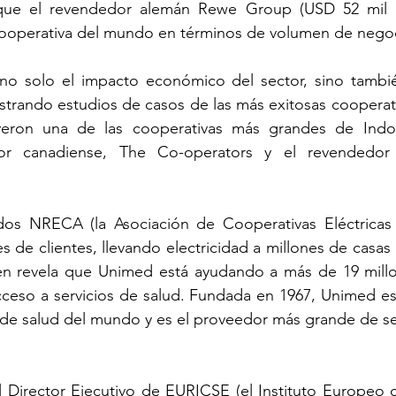
 que el revendedor alemán Rewe Group (USD 52 mil mi
ooperativa del mundo en términos de volumen de nego
o solo el impacto económico del sector, sino tambié
ostrando estudios de casos de las más exitosas cooperat
yeron una de las cooperativas más grandes de Indon
or canadiense, The Co-operators y el revendedor f
os NRECA (la Asociación de Cooperativas Eléctricas R
es de clientes, llevando electricidad a millones de casas 
n revela que Unimed está ayudando a más de 19 millon
cceso a servicios de salud. Fundada en 1967, Unimed es
de salud del mundo y es el proveedor más grande de ser
el Director Ejecutivo de EURICSE (el Instituto Europeo d