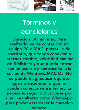
Disfruta del segmento de
Términos y
tecnología que presenta TM
condiciones
Systems con Manx Morales dentro
del programa en vivo La Parrilla.
Duración 30 min max. Para
realizarlo, sé de contar con un
equipo PC o MAC, portátil o de
escritorio, que tenga conexión a
internet estable, velocidad mínima
de 5 Mbits/s y que pueda entrar
con un usuario y contraseña a la
sesión de Windows/MAC Os. No
se puede diagnosticar equipos
que no encienden o que no
pueden conectarse a internet. Es
necesario seguir indicaciones por
Nuestro
trabajo
una línea alterna como WhatsApp
para poder establecer la conexión
remota