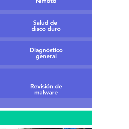
remoto
Salud de
disco duro
Diagnóstico
general
Revisión de
malware